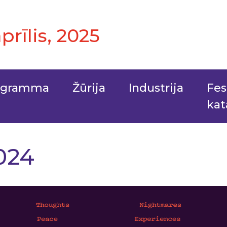
aprīlis, 2025
ogramma
Žūrija
Industrija
Fes
kat
024