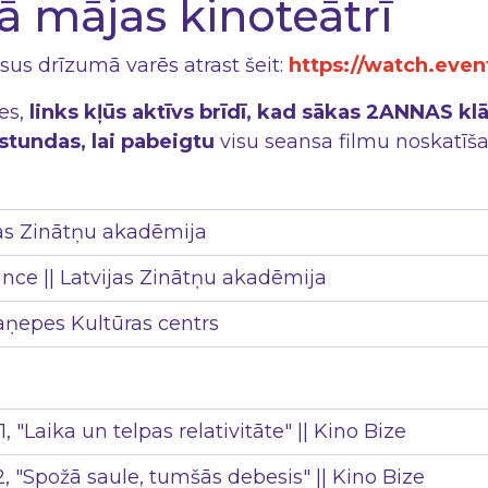
 mājas kinoteātrī
us drīzumā varēs atrast šeit:
https://watch.even
es,
links kļūs aktīvs brīdī, kad sākas 2ANNAS kl
stundas, lai pabeigtu
visu seansa filmu noskatīša
ijas Zinātņu akadēmija
nce || Latvijas Zinātņu akadēmija
ņepes Kultūras centrs
, "Laika un telpas relativitāte" || Kino Bize
2, "Spožā saule, tumšās debesis" || Kino Bize