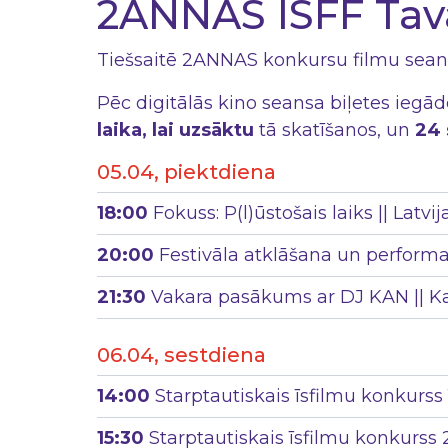
2ANNAS ISFF Tavā
Tiešsaitē 2ANNAS konkursu filmu seans
Pēc digitālās kino seansa biļetes iegād
laika, lai uzsāktu
tā skatīšanos, un
24 
05.04, piektdiena
18:00
Fokuss: P(l)ūstošais laiks || Latv
20:00
Festivāla atklāšana un performa
21:30
Vakara pasākums ar DJ KAN || Ka
06.04, sestdiena
14:00
Starptautiskais īsfilmu konkurss 1
15:30
Starptautiskais īsfilmu konkurss 