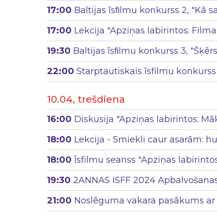
17:00
Baltijas īsﬁlmu konkurss 2, "Kā sa
17:00
Lekcija "Apziņas labirintos: Film
19:30
Baltijas īsﬁlmu konkurss 3, "Šķērs
22:00
Starptautiskais īsfilmu konkurss 5, 
10.04, trešdiena
16:00
Diskusija "Apziņas labirintos: Mā
18:00
Lekcija - Smiekli caur asarām:
18:00
Īsfilmu seanss "Apziņas labirintos
19:30
2ANNAS ISFF 2024 Apbalvošanas 
21:00
Noslēguma vakara pasākums ar D