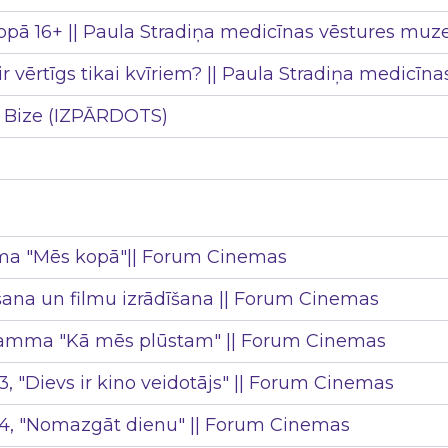
iropā 16+ || Paula Stradiņa medicīnas vēstures muz
no ir vērtīgs tikai kvīriem? || Paula Stradiņa medicī
no Bize (IZPĀRDOTS)
ma "Mēs kopā"|| Forum Cinemas
šana un filmu izrādīšana || Forum Cinemas
ramma "Kā mēs plūstam" || Forum Cinemas
3, "Dievs ir kino veidotājs" || Forum Cinemas
s 4, "Nomazgāt dienu" || Forum Cinemas