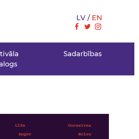
LV
EN
tivāla
Sadarbības
alogs