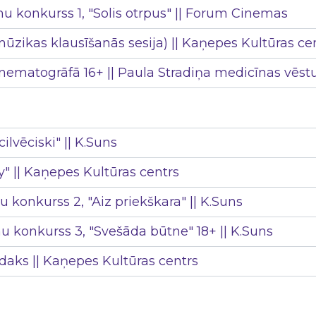
u konkurss 1, "Solis otrpus" || Forum Cinemas
zikas klausīšanās sesija) || Kaņepes Kultūras ce
 kinematogrāfā 16+ || Paula Stradiņa medicīnas vēs
cilvēciski" || K.Suns
ey" || Kaņepes Kultūras centrs
 konkurss 2, "Aiz priekškara" || K.Suns
u konkurss 3, "Svešāda būtne" 18+ || K.Suns
aks || Kaņepes Kultūras centrs