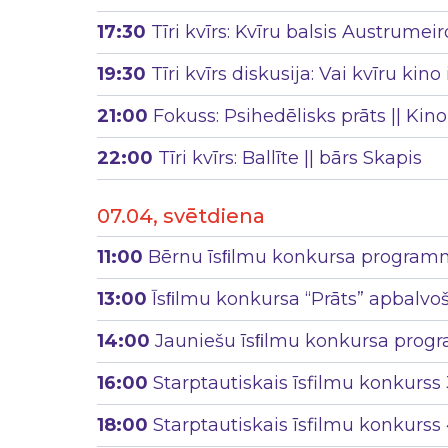
17:30
Tīri kvīrs: Kvīru balsis Austrume
19:30
Tīri kvīrs diskusija: Vai kvīru ki
21:00
Fokuss: Psihedēlisks prāts || Ki
22:00
Tīri kvīrs: Ballīte || bārs Skapis
07.04, svētdiena
11:00
Bērnu īsﬁlmu konkursa program
13:00
Īsﬁlmu konkursa “Prāts” apbalvo
14:00
Jauniešu īsﬁlmu konkursa prog
16:00
Starptautiskais īsfilmu konkurss 
18:00
Starptautiskais īsfilmu konkurs