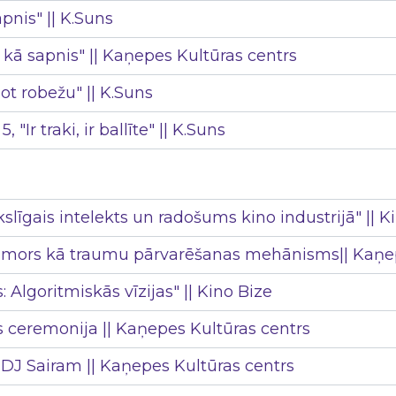
pnis" || K.Suns
a kā sapnis" || Kaņepes Kultūras centrs
ot robežu" || K.Suns
"Ir traki, ir ballīte" || K.Suns
kslīgais intelekts un radošums kino industrijā" || K
 humors kā traumu pārvarēšanas mehānisms|| Kaņep
: Algoritmiskās vīzijas" || Kino Bize
ceremonija || Kaņepes Kultūras centrs
J Sairam || Kaņepes Kultūras centrs