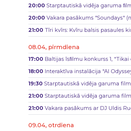
20:00
Starptautiskā vidēja garuma ﬁlm
20:00
Vakara pasākums "Soundays" (mū
21:00
Tīri kvīrs: Kvīru balsis pasaules
08.04, pirmdiena
17:00
Baltijas īsﬁlmu konkurss 1, "Tikai 
18:00
Interaktīva instalācija "AI Odyss
19:30
Starptautiskā vidēja garuma filmu
21:00
Starptautiskā vidēja garuma film
21:00
Vakara pasākums ar DJ Uldis Rud
09.04, otrdiena