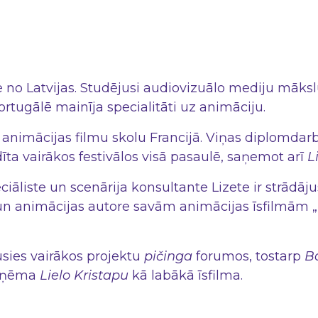
re no Latvijas. Studējusi audiovizuālo mediju māks
rtugālē mainīja specialitāti uz animāciju.
animācijas filmu skolu Francijā. Viņas diplomdarb
dīta vairākos festivālos visā pasaulē, saņemot arī
L
ciāliste un scenārija konsultante Lizete ir strādāj
un animācijas autore savām animācijas īsfilmām „Na
jusies vairākos projektu
pičinga
forumos, tostarp
Ba
saņēma
Lielo Kristapu
kā labākā īsfilma.