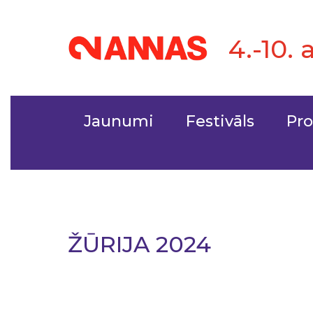
4.-10. 
Jaunumi
Festivāls
Pr
ŽŪRIJA 2024