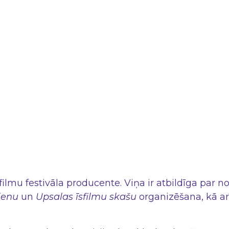
filmu festivāla producente. Viņa ir atbildīga par 
ienu
un
Upsalas īsfilmu skašu
organizēšana, kā a