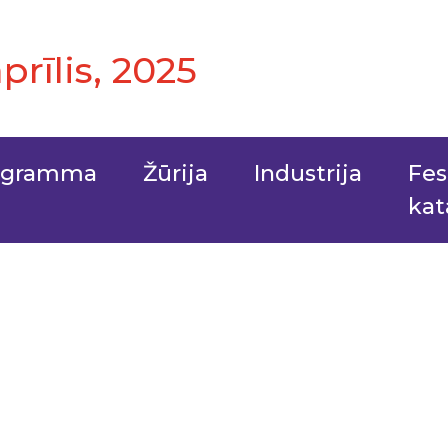
aprīlis, 2025
ogramma
Žūrija
Industrija
Fes
kat