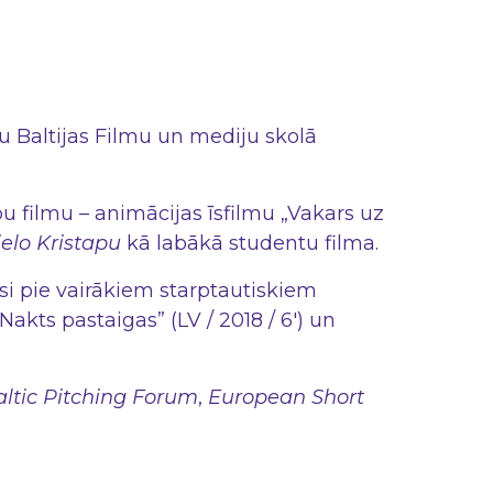
lu Baltijas Filmu un mediju skolā
u filmu – animācijas īsfilmu „Vakars uz
ielo Kristapu
kā labākā studentu filma.
usi pie vairākiem starptautiskiem
kts pastaigas” (LV / 2018 / 6') un
ltic Pitching Forum
,
European Short