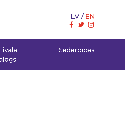
LV
EN
tivāla
Sadarbības
alogs