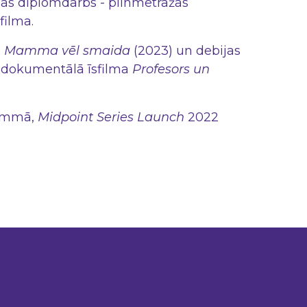
iņas diplomdarbs - pilnmetrāžas
filma.
a
Mamma vēl smaida
(2023) un debijas
s dokumentālā īsfilma
Profesors un
rammā,
Midpoint Series Launch
2022