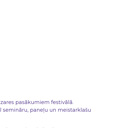
nozares pasākumiem festivālā.
rī semināru, paneļu un meistarklašu