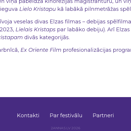
esen viņa pabeidza kinorežijas maģistrantūru, un v
 ieguva
Lielo Kristapu
kā labākā pilnmetrāžas spēl
voja veselas divas Elzas filmas – debijas spēlfilm
2023,
Lielais Kristaps
par labāko debiju). Arī Elza
ristapam
divās kategorijās.
rbnīcā,
Ex Oriente Film
profesionalizācijas prog
Kontakti
Par festivālu
Partneri
2ANNAS.LV 2026