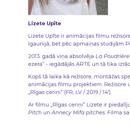
Lizete Upīte
Lizete Upīte ir animācijas filmu režiso
Igaunijā, bet pēc apmaiņas studijām Po
2013. gadā viņa absolvēja
La Poudrière
ezera” - iegādājās ARTE un tā tika izrā
Kopš tā laika kā režisore, montāžas spe
animācijas filmu projektiem. Režisore 
„Rīgas ceriņi” (FR, LV / 2019 / 14').
Ar filmu „Rīgas ceriņi” Lizete ir piedalī
Pitc
h un
Annecy Mifa pitches
. Filma 