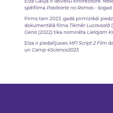
Elza Gauja ir latviešu kinorežisore. N
spēlfilma
Pastkarte no Romas
- šogad
Pirms tam 2023. gadā pirmizrādi piedzī
dokumentālā filma
Tikmēr Lucavsalā
(
Gena
(2022) tika nominēta
Lielajam K
Elza ir piedalījusies
MFI Script 2 Film
da
un
Camp 4Science2023
.