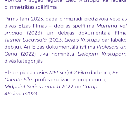
Romas
- šogad ieguva
Lielo Kristapu
kā labākā
pilnmetrāžas spēlfilma.
Pirms tam 2023. gadā pirmizrādi piedzīvoja veselas
divas Elzas filmas – debijas spēlfilma
Mamma vēl
smaida
(2023) un debijas dokumentālā filma
Tikmēr Lucavsalā
(2023,
Lielais Kristaps
par labāko
debiju). Arī Elzas dokumentālā īsfilma
Profesors un
Gena
(2022) tika nominēta
Lielajam Kristapam
divās kategorijās.
Elza ir piedalījusies
MFI Script 2 Film
darbnīcā,
Ex
Oriente Film
profesionalizācijas programmā,
Midpoint Series Launch
2022 un
Camp
4Science2023
.