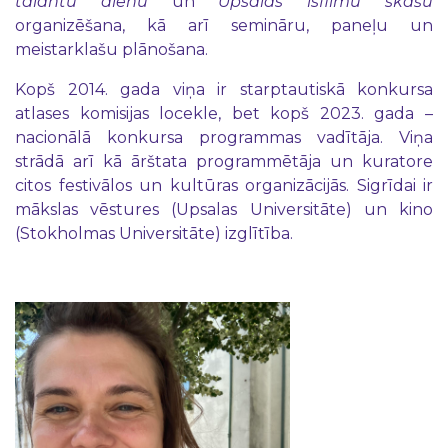
talantu dienu
un
Upsalas īsfilmu skašu
organizēšana, kā arī semināru, paneļu un
meistarklašu plānošana.
Kopš 2014. gada viņa ir starptautiskā konkursa
atlases komisijas locekle, bet kopš 2023. gada –
nacionālā konkursa programmas vadītāja. Viņa
strādā arī kā ārštata programmētāja un kuratore
citos festivālos un kultūras organizācijās. Sigrīdai ir
mākslas vēstures (Upsalas Universitāte) un kino
(Stokholmas Universitāte) izglītība.