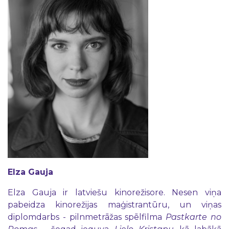
Elza Gauja
Elza Gauja ir latviešu kinorežisore. Nesen viņa
pabeidza kinorežijas maģistrantūru, un viņas
diplomdarbs - pilnmetrāžas spēlfilma
Pastkarte no