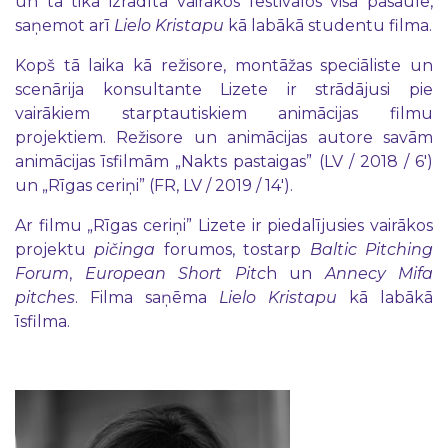
un tā tika izrādīta vairākos festivālos visā pasaulē,
saņemot arī
Lielo Kristapu
kā labākā studentu filma.
Kopš tā laika kā režisore, montāžas speciāliste un
scenārija konsultante Lizete ir strādājusi pie
vairākiem starptautiskiem animācijas filmu
projektiem. Režisore un animācijas autore savām
animācijas īsfilmām „Nakts pastaigas” (LV / 2018 / 6')
un „Rīgas ceriņi” (FR, LV / 2019 / 14').
Ar filmu „Rīgas ceriņi” Lizete ir piedalījusies vairākos
projektu
pičinga
forumos, tostarp
Baltic Pitching
Forum
,
European Short Pitc
h un
Annecy Mifa
pitches
. Filma saņēma
Lielo Kristapu
kā labākā
īsfilma.