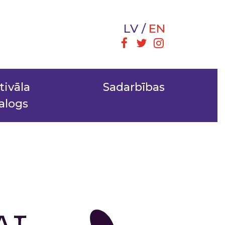
LV
EN
tivāla
Sadarbības
alogs