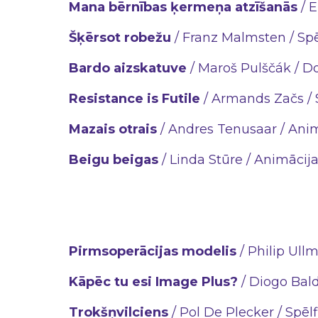
Mana bērnības ķermeņa atzīšanās
/ E
Šķērsot robežu
/ Franz Malmsten / Spēl
Bardo aizskatuve
/ Maroš Pulščák / Do
Resistance is Futile
/ Armands Začs / S
Mazais otrais
/ Andres Tenusaar / Animā
Beigu beigas
/ Linda Stūre / Animācijas
Pirmsoperācijas modelis
/ Philip Ull
Kāpēc tu esi Image Plus?
/ Diogo Bald
Trokšņvilciens
/ Pol De Plecker / Spēlf