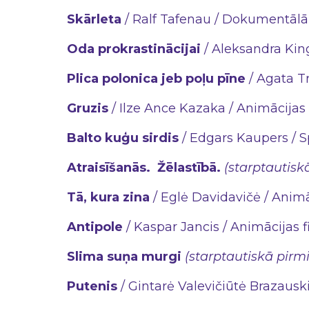
Skārleta
/ Ralf Tafenau / Dokumentālā 
Oda prokrastinācijai
/ Aleksandra King
Plica polonica jeb poļu pīne
/ Agata Tr
Gruzis
/ Ilze Ance Kazaka / Animācijas f
Balto kuģu sirdis
/ Edgars Kaupers / Sp
Atraisīšanās. Žēlastībā.
(starptautisk
Tā, kura zina
/ Eglė Davidavičė / Animāc
Antipole
/ Kaspar Jancis / Animācijas f
Slima suņa murgi
(starptautiskā pirm
Putenis
/ Gintarė Valevičiūtė Brazausk