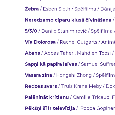
Žebra
/ Esben Sloth / Spēlfilma / Dānija
Neredzamo ciparu klusā čivināšana
/
5/3/0
/ Danilo Stanimirović / Spēlfilma 
Via Dolorosa
/ Rachel Gutgarts / Animāc
Abans
/ Abbas Taheri, Mahdieh Toosi / 
Sapņi kā papīra laivas
/ Samuel Suffren
Vasara zina
/ Hongshi Zhong / Spēlfilm
Redzes svars
/ Truls Krane Meby / Dok
Palēnināt kritienu
/ Camille Tricaud, F
Pēkšņi šī ir televīzija
/ Roopa Gogineni