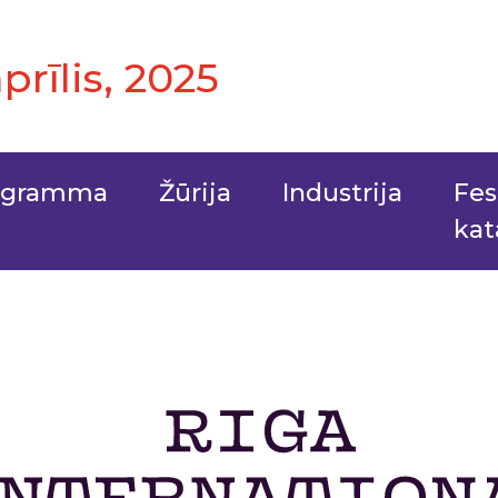
aprīlis, 2025
ogramma
Žūrija
Industrija
Fes
kat