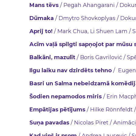
Mans tēvs
/ Pegah Ahangarani / Dokum
Dūmaka
/ Dmytro Shovkoplyas / Dokum
Aprij to!
/ Mark Chua, Li Shuen Lam / S
Acīm vaļā spilgti sapņojot par mūsu
Balkāni, mazulīt
/ Boris Gavrilović / Sp
Ilgu laiku nav dzirdēts tehno
/
Eugeni
Basri un Salma nebeidzamā komēdij
Šodien nepamodos miris
/ Erin Macph
Empātijas pētījums
/ Hilke Rönnfeldt /
Suņa pavadas
/ Nicolas Piret / Animāci
Kad viņš ir prom
/ Andrea Lausevic / Sp