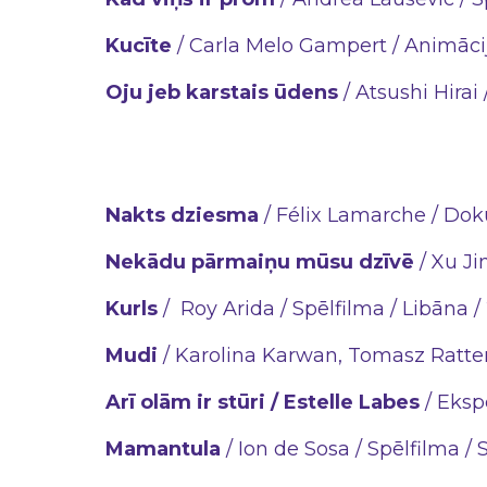
Kucīte
/ Carla Melo Gampert / Animācij
Oju jeb karstais ūdens
/ Atsushi Hirai 
Nakts dziesma
/ Félix Lamarche / Dok
Nekādu pārmaiņu mūsu dzīvē
/ Xu Ji
Kurls
/ Roy Arida / Spēlfilma / Libāna /
Mudi
/ Karolina Karwan, Tomasz Ratter
Arī olām ir stūri / Estelle Labes
/ Eksp
Mamantula
/ Ion de Sosa / Spēlfilma / 