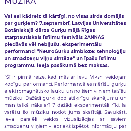
MŪZIKA
Vai esi kādreiz tā kārtīgi, no visas sirds domājis
par gurķiem? 7.septembrī, Latvijas Universitātes
Botāniskajā dārza Gurķu mājā Rīgas
starptautiskais īsfilmu festivāls 2ANNAS
piedāvās vēl nebijušu, eksperimentālu
performanci "NeuroGurķu simbioze: tehnoloģiju
un smadzeņu viļņu sintēze" un īpašu īsfilmu
programmu. Ieeja pasākumā bez maksas.
“Šī ir pirmā reize, kad mēs ar Ievu Vīksni veidojam
kopīgu performanci. Performancē es mērīšu gurķu
elektromagnētisko lauku un no šiem viļņiem taisīšu
mūziku. Dažādi gurķi dod atšķirīgu skanējumu un
man talkā nāks arī 7 dažādi eksperimentāli rīki, lai
varētu šo mūziku nodot jums skatītāji. Savukārt,
Ieva paralēli veidos vizualizācijas ar saviem
smadzeņu viļņiem - iepriekš izpētot informāciju par