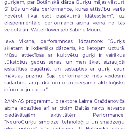
gurķiem, par Botāniskā dārza Gurķu mājas vēsturi.
Šī būs unikāla performance, kuras attīstību varēs
novērot tikai esot pasākumā klātesošam”, uz
eksperimentālo performanci aicina viena no tās
veidotājām Waterflower jeb Sabīne Moore.
Ieva Vīksne, perforamnces līdzautore: “Gurķis
šķietami ir ikdienišķs dārzenis, ko lietojam uzturā.
Mūsu attiecības ar kultivētu gurķi ir vairākus
tūkstošus gadus senas, un man šķiet aizraujoši
ieskatīties pagātnē, un sastapties ar gurķi caur
mākslas prizmu. Šajā performancē mēs veidosim
sadarbību ar gurķa formu un pieejamo faktoloģisko
informāciju par to.”
2ANNAS programmu direktore Laima Graždanoviča
aicina iepazīties arī ar citām Baltās nakts ietvaros
piedāvātajām aktivitātēm. Performance
"NeuroGurķu simbioze: tehnoloģiju un smadzeņu
viļņu sintēze" būs redzama LU Botāniskā dārza