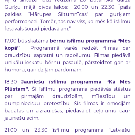
Gurķu mājā divos laikos: 20.00 un 22.30. Īpašs
paldies “Mārupes Siltumnīcas” par gurķiem
performancei. Tomēr, tas nav viss, ko mēs kā īsfilmu
festivāls šogad piedāvājam.”
17.00 būs skatāma
bērnu īsfilmu programmā “Mēs
kopā”
. Programmā varēs redzēt filmas par
draudzību, sapratni un radošumu. Filmas piedāvā
unikālu ieskatu bērnu pasaulē, pārsteidzot gan ar
humoru, gan dziļām pārdomām.
18.30
Jauniešu īsfilmu programma “Kā Mēs
Plūstam”.
Šī īsfilmu programma piedāvās stāstus
par pirmajām draudzībām, mīlestību un
dumpiniecisku pretestību. Šīs filmas ir emocijām
bagātas un aizraujošas, piedāvājot ceļojumu caur
jauniešu acīm.
21:00 un 23.30 īsfilmu programma “Latviešu