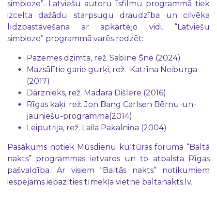
simbioze”. Latviešu autoru īsfilmu programmā tiek
izcelta dažādu starpsugu draudzība un cilvēka
līdzpastāvēšana ar apkārtējo vidi. “Latviešu
simbioze” programmā varēs redzēt:
Pazemes dzimta, rež. Sabīne Šnē (2024)
Mazsālītie garie gurķi, rež. Katrīna Neiburga
(2017)
Dārznieks, rež. Madara Dišlere (2016)
Rīgas kaķi. rež. Jon Bang Carlsen Bērnu-un-
jauniešu-programma(2014)
Leiputrija, rež. Laila Pakalniņa (2004)
Pasākums notiek Mūsdienu kultūras foruma “Baltā
nakts” programmas ietvaros un to atbalsta Rīgas
pašvaldība. Ar visiem “Baltās nakts” notikumiem
iespējams iepazīties tīmekļa vietnē baltanakts.lv.