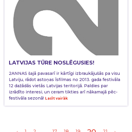
LATVIJAS TŪRE NOSLĒGUSIES!
2ANNAS šajā pavasarī ir kārtīgi izbraukājušās pa visu
Latviju, rādot astoņas īsfilmas no 2013. gada festivāla
12 dažādās vietās Latvijas teritorijā. Paldies par
izrādīto interesi, un ceram tikties arī nākamajā pēc-
festivāla sezonā!
Lasīt vairāk
20
‹
1
2
...
17
18
19
21
›