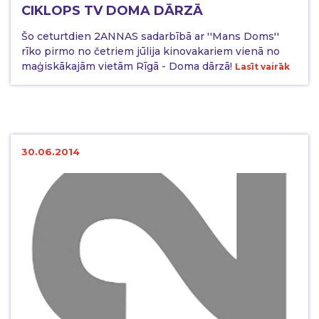
CIKLOPS TV DOMA DĀRZĀ
Šo ceturtdien 2ANNAS sadarbībā ar ''Mans Doms''
rīko pirmo no četriem jūlija kinovakariem vienā no
maģiskākajām vietām Rīgā - Doma dārzā!
Lasīt vairāk
30.06.2014