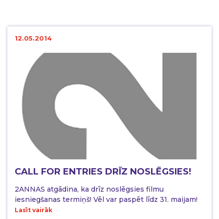
12.05.2014
CALL FOR ENTRIES DRĪZ NOSLĒGSIES!
2ANNAS atgādina, ka drīz noslēgsies filmu
iesniegšanas termiņš! Vēl var paspēt līdz 31. maijam!
Lasīt vairāk